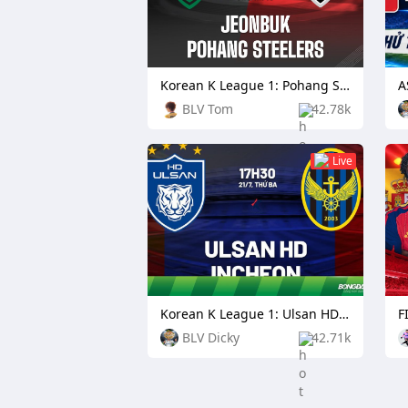
Korean K League 1: Pohang Steelers vs Daejeon Citizen
BLV Tom
42.78k
Live
Korean K League 1: Ulsan HD FC vs Incheon United
F
BLV Dicky
42.71k