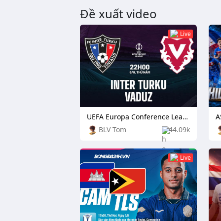
Đề xuất video
Live
UEFA Europa Conference League: TPS Turku vs Independiente Rivadavia
BLV Tom
44.09k
Live