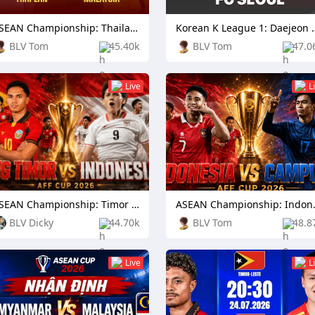
ASEAN Championship: Thailand vs Malaysia
Korean K League 1: Daejeo
BLV Tom
45.40k
BLV Tom
47.0
Live
L
ASEAN Championship: Timor Leste vs Indonesia
ASEAN Champ
BLV Dicky
44.70k
BLV Tom
48.8
Live
L