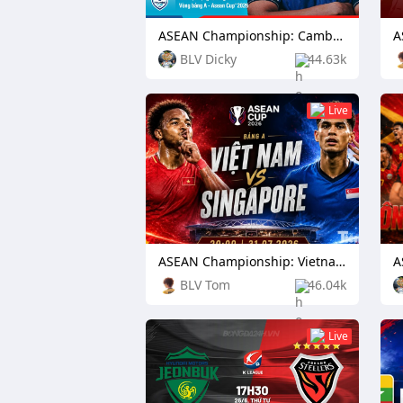
ASEAN Championship: Cambodia vs Timor Leste
BLV Dicky
44.63k
Live
ASEAN Championship: Vietnam vs Singapore
BLV Tom
46.04k
Live