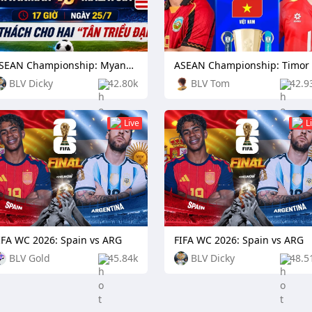
ASEAN Championship: Myanmar vs Malaysia
BLV Dicky
42.80k
BLV Tom
42.9
Live
L
IFA WC 2026: Spain vs ARG
FIFA WC 2026: Spain vs ARG
BLV Gold
45.84k
BLV Dicky
48.5