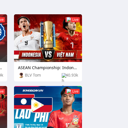
ive
Live
nship: Cambodia vs Laos
ASEAN Championship: Indonesia vs Vietnam
9k
BLV Tom
40.93k
ive
Live