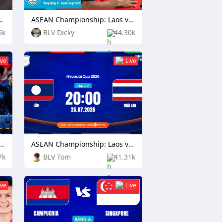
n Citizen vs Football Club Seoul
ASEAN Championship: Laos vs Philippines
6k
BLV Dicky
44.30k
ive
Live
ionship: Indonesia vs Cambodia
ASEAN Championship: Laos vs Thailand
7k
BLV Tom
41.31k
ive
Live