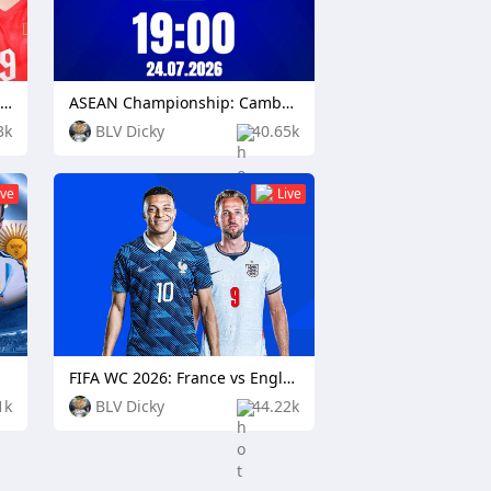
ASEAN Championship: Timor Leste vs Vietnam
ASEAN Championship: Cambodia vs Singapore
3k
BLV Dicky
40.65k
ive
Live
FIFA WC 2026: France vs England
1k
BLV Dicky
44.22k