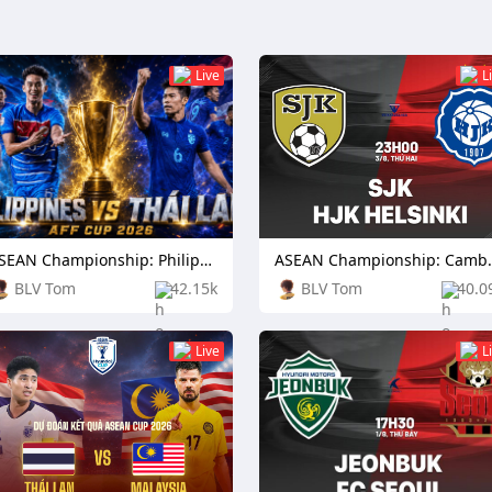
Live
L
ASEAN Championship: Philippines vs Thailand
ASEAN Champio
BLV Tom
42.15k
BLV Tom
40.0
Live
L