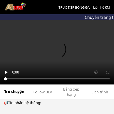
TRỰC TIẾP BÓNG ĐÁ
Liên hệ KM
Chuyên trang t
Bảng xếp
Trò chuyện
Follow BLV
Lịch trình
hạng
📢Tin nhắn hệ thống: