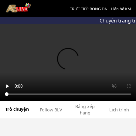
TRỰC TIẾP BÓNG ĐÁ
Liên hệ KM
Chuyên trang tr
Bảng xếp
Trò chuyện
Follow BLV
Lịch trình
hạng