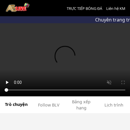
TRỰC TIẾP BÓNG ĐÁ
Liên hệ KM
Chuyên trang tr
Bảng xếp
Trò chuyện
Follow BLV
Lịch trình
hạng