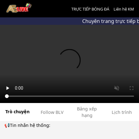
TRỰC TIẾP BÓNG ĐÁ
Liên hệ KM
Chuyên trang trực tiếp
Bảng xếp
Trò chuyện
Follow BLV
Lịch trình
hạng
📢Tin nhắn hệ thống: