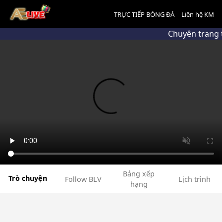
TRỰC TIẾP BÓNG ĐÁ
Liên hệ KM
Chuyên trang 
Bảng xếp
Trò chuyện
Follow BLV
Lịch trình
hạng