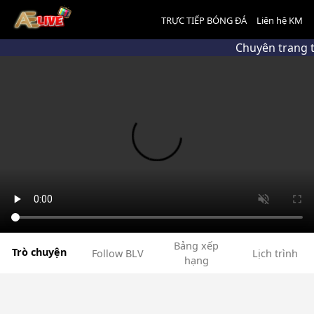
TRỰC TIẾP BÓNG ĐÁ
Liên hệ KM
Chuyên trang t
Bảng xếp
Trò chuyện
Follow BLV
Lịch trình
hạng