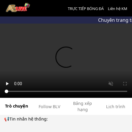
TRỰC TIẾP BÓNG ĐÁ
Liên hệ KM
Chuyên trang t
Bảng xếp
Trò chuyện
Follow BLV
Lịch trình
hạng
📢Tin nhắn hệ thống: