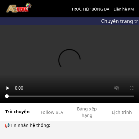
TRỰC TIẾP BÓNG ĐÁ
Liên hệ KM
Chuyên trang tr
Bảng xếp
Trò chuyện
Follow BLV
Lịch trình
hạng
📢Tin nhắn hệ thống: