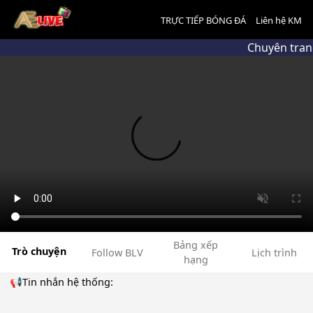
TRỰC TIẾP BÓNG ĐÁ
Liên hệ KM
Chuyên tran
Bảng xếp
Trò chuyện
Follow BLV
Lịch trình
hạng
📢Tin nhắn hệ thống: