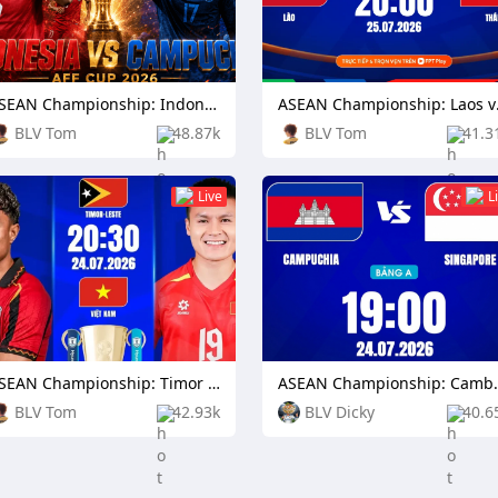
ASEAN Championship: Indonesia vs Cambodia
ASEAN 
BLV Tom
48.87k
BLV Tom
41.3
Live
L
ASEAN Championship: Timor Leste vs Vietnam
ASEAN Champion
BLV Tom
42.93k
BLV Dicky
40.6