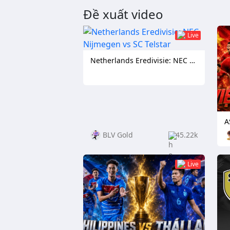
Đề xuất video
Live
Netherlands Eredivisie: NEC Nijmegen vs SC Telstar
BLV Gold
45.22k
Live