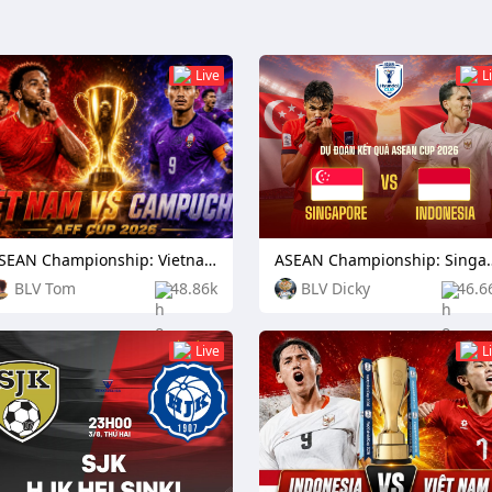
Live
L
ASEAN Championship: Vietnam vs Cambodia
ASEAN Championship:
BLV Tom
48.86k
BLV Dicky
46.6
Live
L