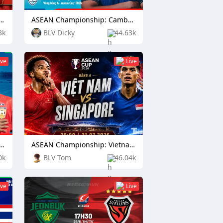
pionship: Indonesia vs Vietnam
ASEAN Championship: Cambodia vs Timor Leste
3k
BLV Dicky
44.63k
ive
Live
hampionship: Laos vs Philippines
ASEAN Championship: Vietnam vs Singapore
0k
BLV Tom
46.04k
ive
Live