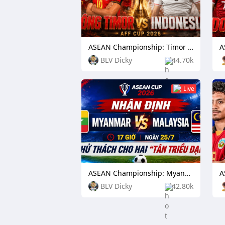
ASEAN Championship: Timor Leste vs Indonesia
BLV Dicky
44.70k
Live
ASEAN Championship: Myanmar vs Malaysia
BLV Dicky
42.80k