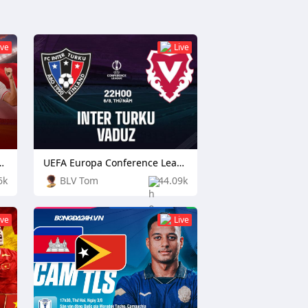
ive
Live
 Singapore vs Indonesia
UEFA Europa Conference League: TPS Turku vs Independiente Rivadavia
6k
BLV Tom
44.09k
ive
Live