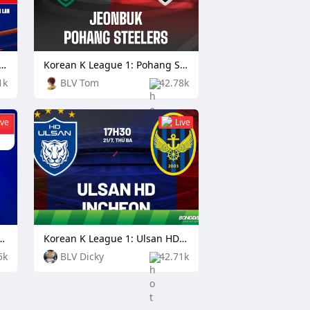
Championship: Laos vs Thailand
Korean K League 1: Pohang Steelers vs Daejeon Citizen
1k
BLV Tom
42.78k
ive
Live
ship: Cambodia vs Singapore
Korean K League 1: Ulsan HD FC vs Incheon United
5k
BLV Dicky
42.71k