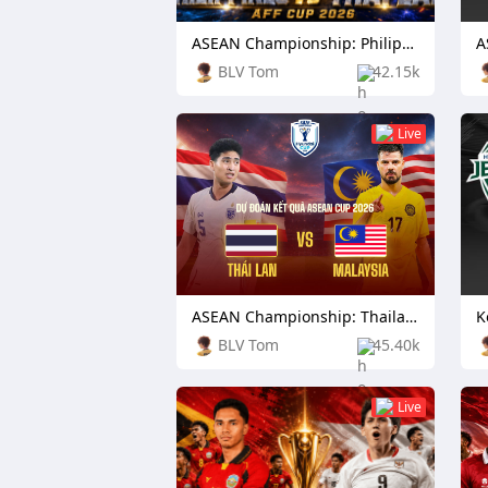
ASEAN Championship: Philippines vs Thailand
BLV Tom
42.15k
Live
ASEAN Championship: Thailand vs Malaysia
BLV Tom
45.40k
Live