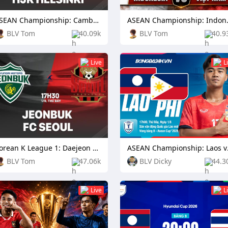
ASEAN Championship: Cambodia vs Laos
ASEAN Cham
BLV Tom
40.09k
BLV Tom
40.9
Live
L
Korean K League 1: Daejeon Citizen vs Football Club Seoul
ASEAN C
BLV Tom
47.06k
BLV Dicky
44.3
Live
L