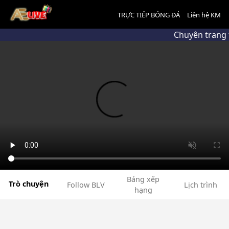
TRỰC TIẾP BÓNG ĐÁ
Liên hệ KM
Chuyên trang 
Bảng xếp
Trò chuyện
Follow BLV
Lịch trình
hạng