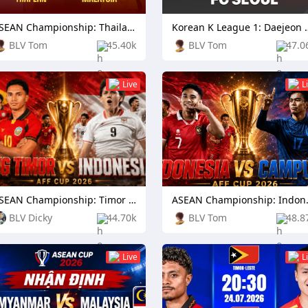
ASEAN Championship: Thailand vs Malaysia
Korean K League 1: Daejeo
BLV Tom
45.40k
BLV Tom
47.0
Live
L
ASEAN Championship: Timor Leste vs Indonesia
ASEAN Champ
BLV Dicky
44.70k
BLV Tom
48.8
Live
L