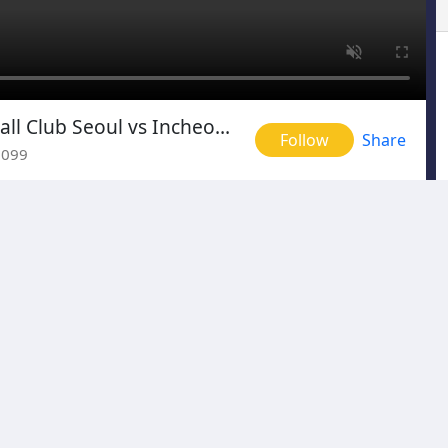
Korean K League 1: Football Club Seoul vs Incheon United
Follow
Share
3099