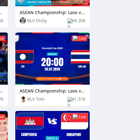
n Citizen vs Football Club Seoul
ASEAN Championship: Laos vs Philippines
6k
BLV Dicky
44.30k
ive
Live
ionship: Indonesia vs Cambodia
ASEAN Championship: Laos vs Thailand
7k
BLV Tom
41.31k
ive
Live