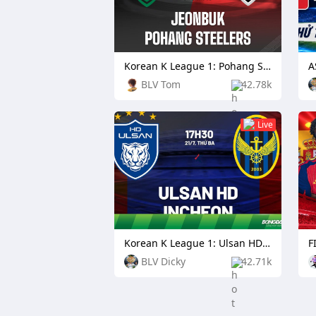
Korean K League 1: Pohang Steelers vs Daejeon Citizen
BLV Tom
42.78k
Live
Korean K League 1: Ulsan HD FC vs Incheon United
F
BLV Dicky
42.71k