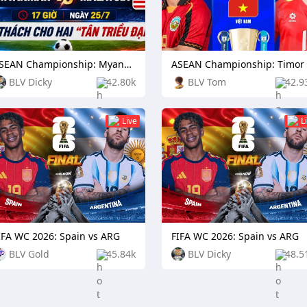
ASEAN Championship: Myanmar vs Malaysia
BLV Dicky
42.80k
BLV Tom
42.9
Live
L
IFA WC 2026: Spain vs ARG
FIFA WC 2026: Spain vs ARG
BLV Gold
45.84k
BLV Dicky
48.5