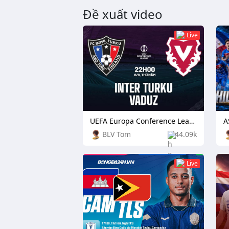
Đề xuất video
Live
UEFA Europa Conference League: TPS Turku vs Independiente Rivadavia
BLV Tom
44.09k
Live