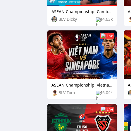
ASEAN Championship: Cambodia vs Timor Leste
BLV Dicky
44.63k
Live
ASEAN Championship: Vietnam vs Singapore
BLV Tom
46.04k
Live