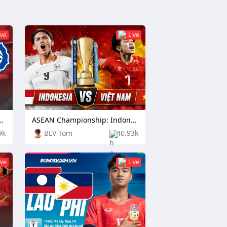
ive
Live
nship: Cambodia vs Laos
ASEAN Championship: Indonesia vs Vietnam
9k
BLV Tom
40.93k
ive
Live