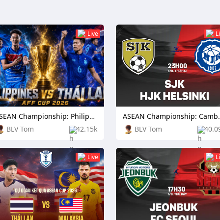
Live
L
ASEAN Championship: Philippines vs Thailand
ASEAN Champio
BLV Tom
42.15k
BLV Tom
40.0
Live
L