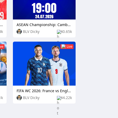
ASEAN Championship: Timor Leste vs Vietnam
ASEAN Championship: Cambodia vs Singapore
3k
BLV Dicky
40.65k
ive
Live
FIFA WC 2026: France vs England
1k
BLV Dicky
44.22k