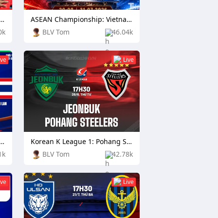
hampionship: Laos vs Philippines
ASEAN Championship: Vietnam vs Singapore
0k
BLV Tom
46.04k
ive
Live
Championship: Laos vs Thailand
Korean K League 1: Pohang Steelers vs Daejeon Citizen
1k
BLV Tom
42.78k
ive
Live