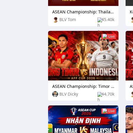
ASEAN Championship: Thailand vs Malaysia
BLV Tom
45.40k
Live
ASEAN Championship: Timor Leste vs Indonesia
BLV Dicky
44.70k
Live