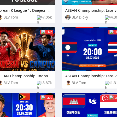
Korean K League 1: Daejeon Citizen vs Football Club Seoul
ASEAN C
BLV Tom
47.06k
BLV Dicky
44.3
Live
L
ASEAN Championship: Indonesia vs Cambodia
ASEAN 
BLV Tom
48.87k
BLV Tom
41.3
Live
L