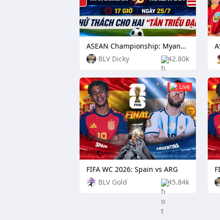
ASEAN Championship: Myanmar vs Malaysia
BLV Dicky
42.80k
Live
FIFA WC 2026: Spain vs ARG
F
BLV Gold
45.84k