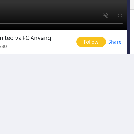
United vs FC Anyang
Follow
Share
880