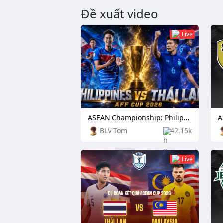
Đề xuất video
Live
ASEAN Championship: Philippines vs Thailand
BLV Tom
42.15k
Live