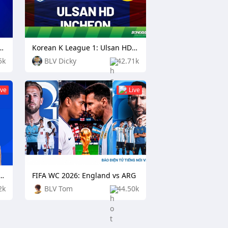
ship: Cambodia vs Singapore
Korean K League 1: Ulsan HD FC vs Incheon United
5k
BLV Dicky
42.71k
ive
Live
2026: France vs England
FIFA WC 2026: England vs ARG
2k
BLV Tom
44.50k