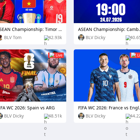
ASEAN Championship: Timor Leste vs Vietnam
ASEAN Champion
BLV Tom
42.93k
BLV Dicky
40.6
Live
L
IFA WC 2026: Spain vs ARG
FIFA WC 
BLV Dicky
48.51k
BLV Dicky
44.2