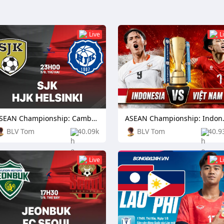
Live
L
ASEAN Championship: Cambodia vs Laos
ASEAN Cham
BLV Tom
40.09k
BLV Tom
40.9
Live
L