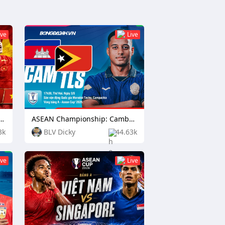
ive
Live
pionship: Indonesia vs Vietnam
ASEAN Championship: Cambodia vs Timor Leste
3k
BLV Dicky
44.63k
ive
Live