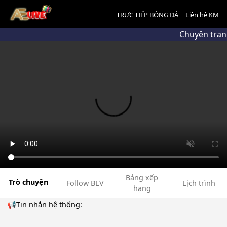
TRỰC TIẾP BÓNG ĐÁ
Liên hệ KM
Chuyên trang
Bảng xếp
Trò chuyện
Follow BLV
Lịch trình
hạng
📢Tin nhắn hệ thống: