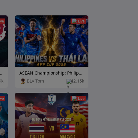
ive
Live
eague: TPS Turku vs Independiente Rivadavia
ASEAN Championship: Philippines vs Thailand
9k
BLV Tom
42.15k
ive
Live