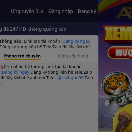
Ứng tuyển BLV
Đăng nhập
Đăng ký
7 HD không quảng cáo
Thông báo:
Link tạo tài khoản :
Đăng ký ngay
Đăng ký xong liên hệ Tele/Zalo để lấy KM nhé
anh em Tele :
@cskhgon99
Zalo :
Phòng trò chuyện
Bảng xếp hạng
📢Tin nhắn hệ thống:
Link tạo tài khoản
:
Đăng ký ngay
Đăng ký xong liên hệ Tele/Zalo
để lấy KM nhé anh em Tele :
@cskhgon99
Zalo
: