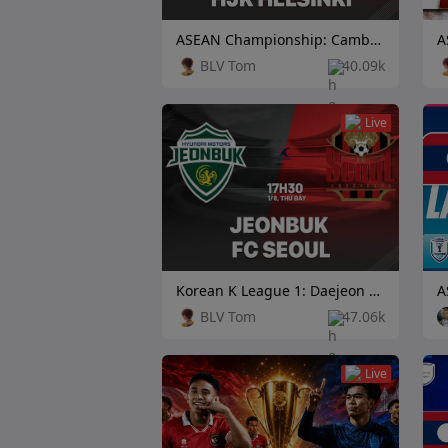
ASEAN Championship: Cambodia vs Laos
BLV Tom
40.09k
Live
Korean K League 1: Daejeon Citizen vs Football Club Seoul
BLV Tom
47.06k
Live