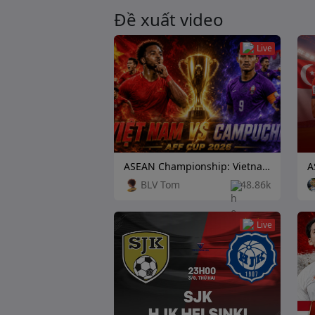
Đề xuất video
Live
ASEAN Championship: Vietnam vs Cambodia
BLV Tom
48.86k
Live