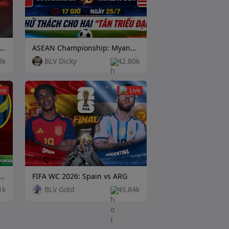
an K League 1: Pohang Steelers vs Daejeon Citizen
ASEAN Championship: Myanmar vs Malaysia
8k
BLV Dicky
42.80k
ive
Live
 League 1: Ulsan HD FC vs Incheon United
FIFA WC 2026: Spain vs ARG
1k
BLV Gold
45.84k