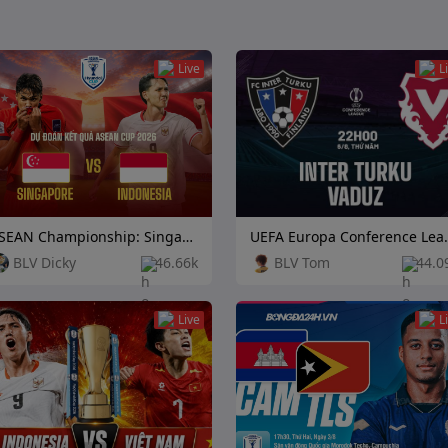
Live
L
ASEAN Championship: Singapore vs Indonesia
UEFA Europa Conference L
BLV Dicky
46.66k
BLV Tom
44.0
Live
L