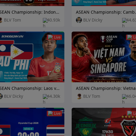
ASEAN Championship: Indonesia vs Vietnam
ASEAN Champions
BLV Tom
40.93k
BLV Dicky
44.6
Live
L
ASEAN Championship: Laos vs Philippines
ASE
BLV Dicky
44.30k
BLV Tom
46.0
Live
L