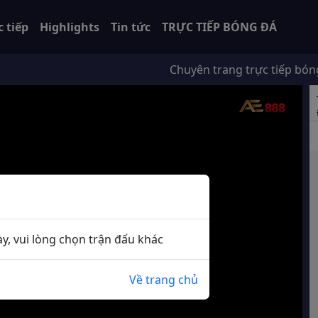
c tiếp
Highlights
Tin tức
TRỰC TIẾP BÓNG ĐÁ
Chuyên trang trực tiếp bóng đá 24
y, vui lòng chọn trận đấu khác
Về trang chủ