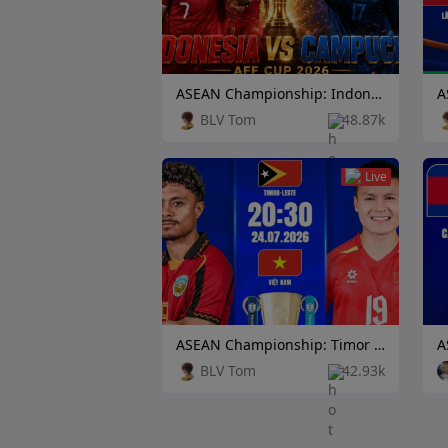
ASEAN Championship: Indonesia vs Cambodia
BLV Tom
48.87k
Live
ASEAN Championship: Timor Leste vs Vietnam
BLV Tom
42.93k