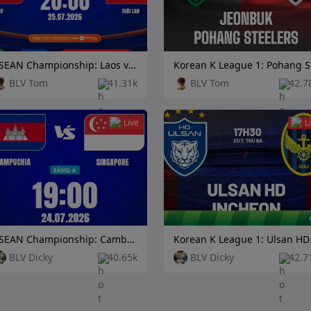
ASEAN Championship: Laos vs Thailand
Kore
BLV Tom
41.31k
BLV Tom
42.7
Live
L
ASEAN Championship: Cambodia vs Singapore
Korean K
BLV Dicky
40.65k
BLV Dicky
42.7