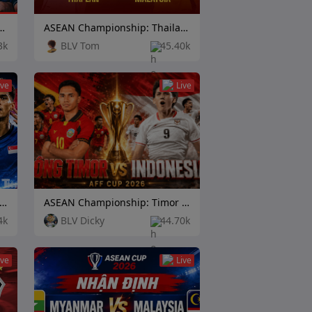
hip: Cambodia vs Timor Leste
ASEAN Championship: Thailand vs Malaysia
3k
BLV Tom
45.40k
ive
Live
AN Championship: Vietnam vs Singapore
ASEAN Championship: Timor Leste vs Indonesia
4k
BLV Dicky
44.70k
ive
Live