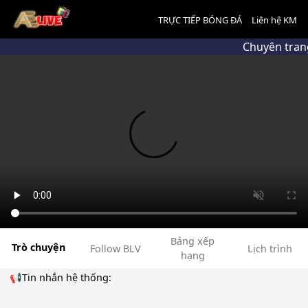
TRỰC TIẾP BÓNG ĐÁ
Liên hệ KM
Chuyên trang
Bảng xếp
Trò chuyện
Follow BLV
Lịch trình
hạng
📢Tin nhắn hệ thống: