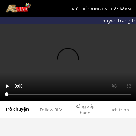
TRỰC TIẾP BÓNG ĐÁ
Liên hệ KM
Chuyên trang tr
Bảng xếp
Trò chuyện
Follow BLV
Lịch trình
hạng