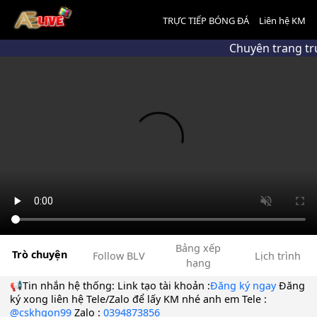
TRỰC TIẾP BÓNG ĐÁ
Liên hệ KM
Chuyên trang tr
Bảng xếp
Trò chuyện
Follow BLV
Lịch trình
hạng
📢Tin nhắn hệ thống:
Link tạo tài khoản :
Đăng ký ngay
Đăng
ký xong liên hệ Tele/Zalo để lấy KM nhé anh em Tele :
@cskhgon99
Zalo :
0394873856