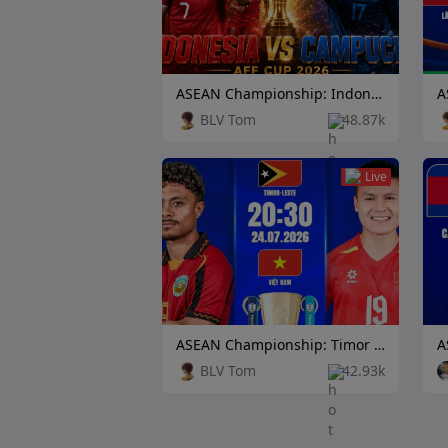
ASEAN Championship: Indonesia vs Cambodia
BLV Tom
48.87k
Live
ASEAN Championship: Timor Leste vs Vietnam
BLV Tom
42.93k