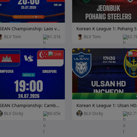
ASEAN Championship: Laos vs Thailand
Kore
BLV Tom
41.31k
BLV Tom
42.7
Live
L
ASEAN Championship: Cambodia vs Singapore
Korean K
BLV Dicky
40.65k
BLV Dicky
42.7