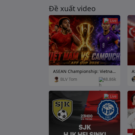
Đề xuất video
Live
ASEAN Championship: Vietnam vs Cambodia
BLV Tom
48.86k
Live