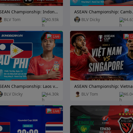
ASEAN Championship: Indonesia vs Vietnam
ASEAN Champions
BLV Tom
40.93k
BLV Dicky
44.6
Live
L
ASEAN Championship: Laos vs Philippines
ASE
BLV Dicky
44.30k
BLV Tom
46.0
Live
L