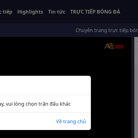
c tiếp
Highlights
Tin tức
TRỰC TIẾP BÓNG ĐÁ
Chuyên trang trực tiếp bóng đá 2
y, vui lòng chọn trận đấu khác
Về trang chủ