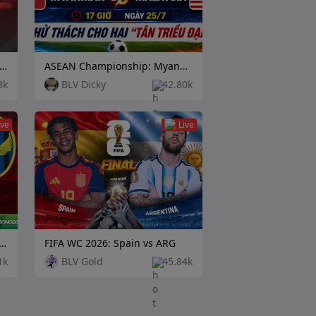
an K League 1: Pohang Steelers vs Daejeon Citizen
ASEAN Championship: Myanmar vs Malaysia
8k
BLV Dicky
42.80k
ive
Live
 League 1: Ulsan HD FC vs Incheon United
FIFA WC 2026: Spain vs ARG
1k
BLV Gold
45.84k