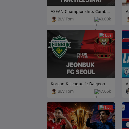
ASEAN Championship: Cambodia vs Laos
BLV Tom
40.09k
Live
Korean K League 1: Daejeon Citizen vs Football Club Seoul
BLV Tom
47.06k
Live