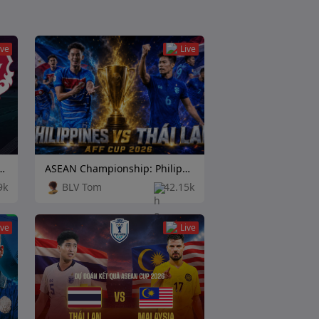
ive
Live
eague: TPS Turku vs Independiente Rivadavia
ASEAN Championship: Philippines vs Thailand
9k
BLV Tom
42.15k
ive
Live