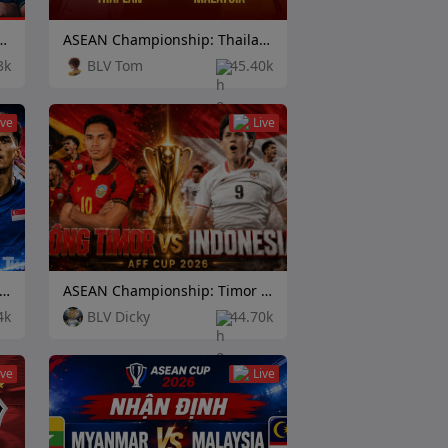
hip: Cambodia vs Timor Leste
ASEAN Championship: Thailand vs Malaysia
3k
BLV Tom
45.40k
ive
Live
AN Championship: Vietnam vs Singapore
ASEAN Championship: Timor Leste vs Indonesia
4k
BLV Dicky
44.70k
ive
Live