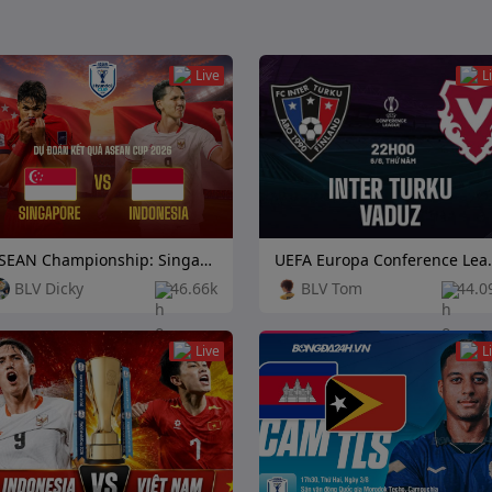
Live
L
ASEAN Championship: Singapore vs Indonesia
UEFA Europa Conference L
BLV Dicky
46.66k
BLV Tom
44.0
Live
L