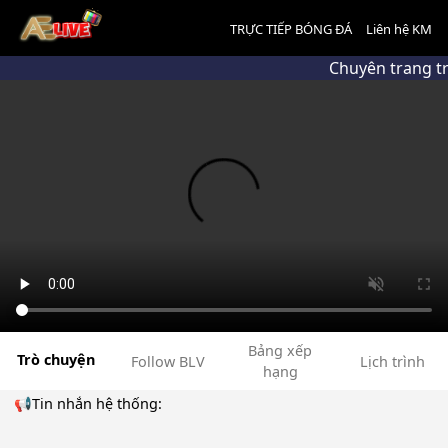
TRỰC TIẾP BÓNG ĐÁ
Liên hệ KM
Chuyên trang t
Bảng xếp
Trò chuyện
Follow BLV
Lịch trình
hạng
📢Tin nhắn hệ thống: