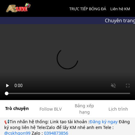
TRỰC TIẾP BÓNG ĐÁ
Liên hệ KM
Chuyên trang
Bảng xếp
Trò chuyện
Follow BLV
Lịch trình
hạng
📢Tin nhắn hệ thống:
Link tạo tài khoản :
Đăng ký ngay
Đăng
ký xong liên hệ Tele/Zalo để lấy KM nhé anh em Tele :
@cskhgon99
Zalo :
0394873856