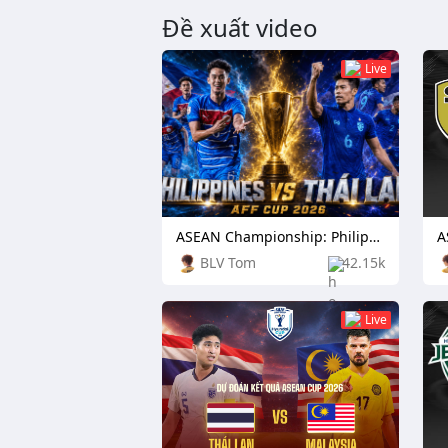
Đề xuất video
Live
ASEAN Championship: Philippines vs Thailand
BLV Tom
42.15k
Live