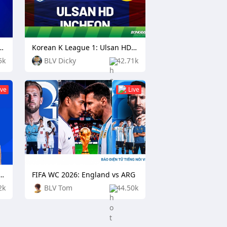
ship: Cambodia vs Singapore
Korean K League 1: Ulsan HD FC vs Incheon United
5k
BLV Dicky
42.71k
ive
Live
2026: France vs England
FIFA WC 2026: England vs ARG
2k
BLV Tom
44.50k