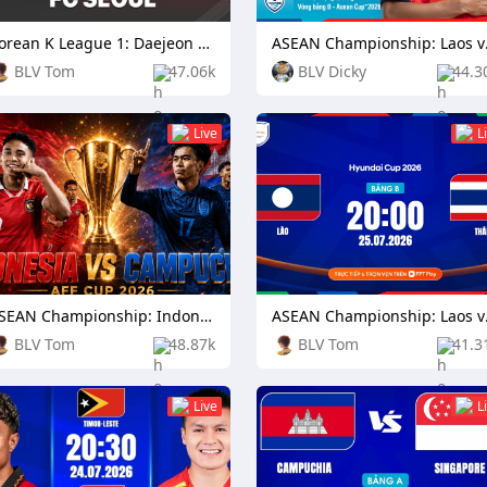
Korean K League 1: Daejeon Citizen vs Football Club Seoul
ASEAN C
BLV Tom
47.06k
BLV Dicky
44.3
Live
L
ASEAN Championship: Indonesia vs Cambodia
ASEAN 
BLV Tom
48.87k
BLV Tom
41.3
Live
L