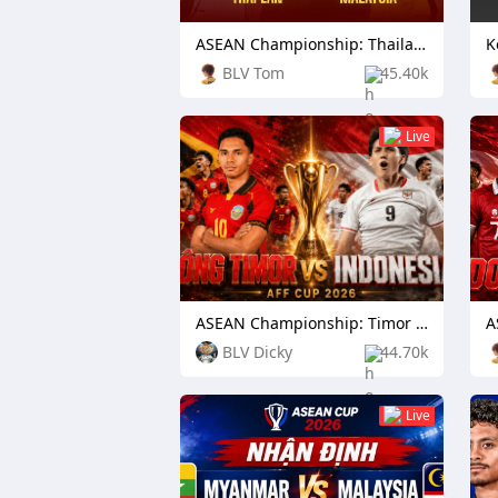
ASEAN Championship: Thailand vs Malaysia
BLV Tom
45.40k
Live
ASEAN Championship: Timor Leste vs Indonesia
BLV Dicky
44.70k
Live