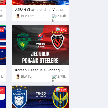
hampionship: Laos vs Philippines
ASEAN Championship: Vietnam vs Singapore
0k
BLV Tom
46.04k
ive
Live
Championship: Laos vs Thailand
Korean K League 1: Pohang Steelers vs Daejeon Citizen
1k
BLV Tom
42.78k
ive
Live