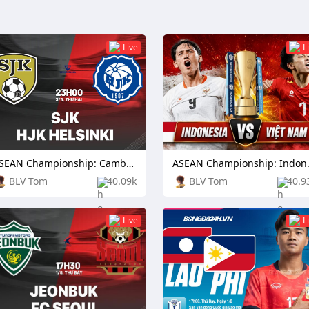
Live
L
ASEAN Championship: Cambodia vs Laos
ASEAN Cham
BLV Tom
40.09k
BLV Tom
40.9
Live
L