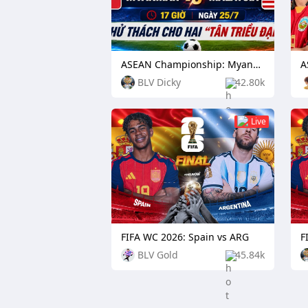
ASEAN Championship: Myanmar vs Malaysia
BLV Dicky
42.80k
Live
FIFA WC 2026: Spain vs ARG
F
BLV Gold
45.84k