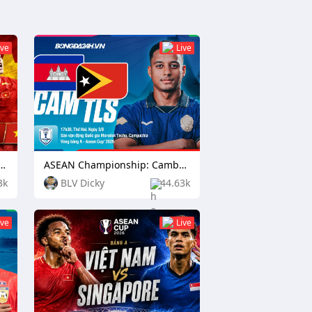
ive
Live
pionship: Indonesia vs Vietnam
ASEAN Championship: Cambodia vs Timor Leste
3k
BLV Dicky
44.63k
ive
Live