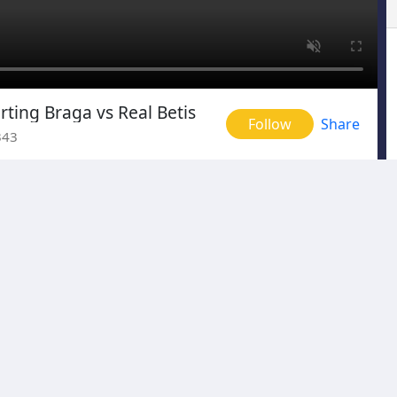
ting Braga vs Real Betis
Follow
Share
343