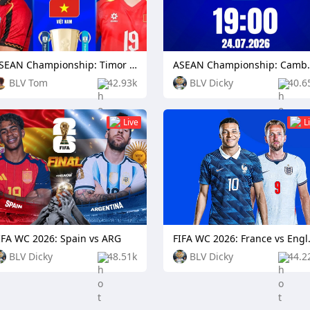
ASEAN Championship: Timor Leste vs Vietnam
ASEAN Champion
BLV Tom
42.93k
BLV Dicky
40.6
Live
L
IFA WC 2026: Spain vs ARG
FIFA WC 
BLV Dicky
48.51k
BLV Dicky
44.2