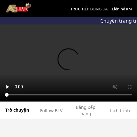
TRỰC TIẾP BÓNG ĐÁ
Liên hệ KM
Chuyên trang tr
Bảng xếp
Trò chuyện
Follow BLV
Lịch trình
hạng