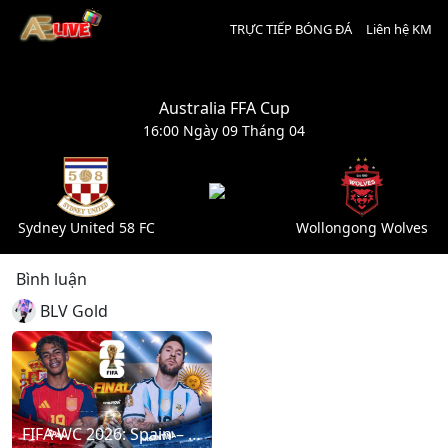
TRỰC TIẾP BÓNG ĐÁ
Liên hệ KM
Australia FFA Cup
16:00 Ngày 09 Tháng 04
Sydney United 58 FC
Wollongong Wolves
Bình luận
BLV Gold
FIFA WC 2026: Spain – Argentina (02:00 - 20/07/2026)