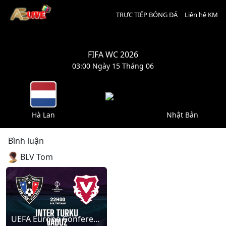
TRỰC TIẾP BÓNG ĐÁ
Liên hệ KM
FIFA WC 2026
03:00 Ngày 15 Tháng 06
Hà Lan
Nhật Bản
Bình luận
BLV Tom
UEFA Europa Conference League: TPS Turku – Independiente Rivadavia (22:00 - 06/08/2026)