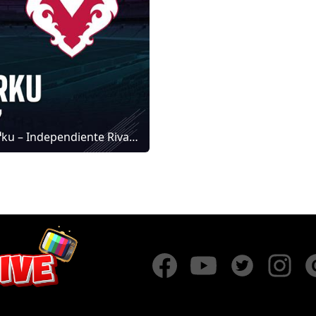
UEFA Europa Conference League: TPS Turku – Independiente Rivadavia (22:00 - 06/08/2026)