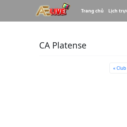
Trang chủ
Lịch trự
CA Platense
Club