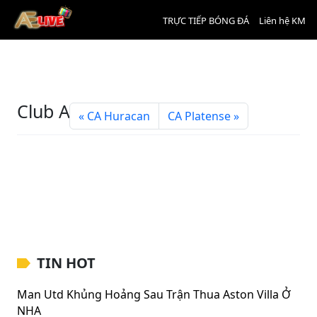
TRỰC TIẾP BÓNG ĐÁ
Liên hệ KM
Club Atlético Lanús
CA Huracan
CA Platense
TIN HOT
Man Utd Khủng Hoảng Sau Trận Thua Aston Villa Ở
NHA