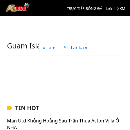
TRỰC TIẾP BÓNG ĐÁ
Liên hệ KM
Guam Island
Laos
Sri Lanka
TIN HOT
Man Utd Khủng Hoảng Sau Trận Thua Aston Villa Ở
NHA