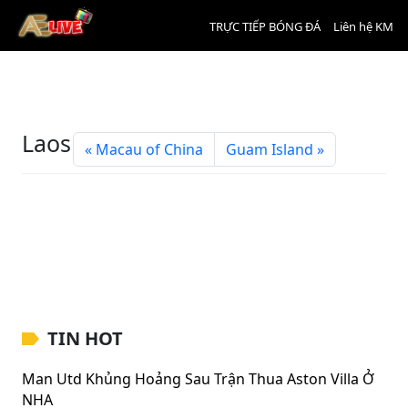
TRỰC TIẾP BÓNG ĐÁ
Liên hệ KM
Laos
Macau of China
Guam Island
TIN HOT
Man Utd Khủng Hoảng Sau Trận Thua Aston Villa Ở
NHA